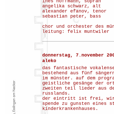
ines hoffmann, sopran
angelika schwarz, alt
alexander efanov, tenor
sebastian peter, bass
chor und orchester des mü
leitung: felix muntwiler
donnerstag, 7.november 20
aleko
das fantastische vokalens
bestehend aus fünf sänger
im münster. auf dem progr
geistliche gesänge der or
zweiten teil lieder aus d
russlands.
der eintritt ist frei, wi
spende zu gunsten eines s
kinderkrankenhauses.