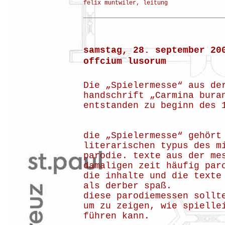
felix muntwiler, leitung
samstag, 28. september 2
offcium lusorum
Die „Spielermesse“ aus de
handschrift „Carmina bura
entstanden zu beginn des 
die „Spielermesse“ gehört
literarischen typus des m
parodie. texte aus der me
damaligen zeit häufig par
die inhalte und die texte
als derber spaß.
diese parodiemessen sollt
um zu zeigen, wie spielle
führen kann.