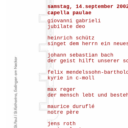
samstag, 14.september 200
capella paulae
giovanni gabrieli
jubilate deo
heinrich schütz
singet dem herrn ein neue
johann sebastian bach
der geist hilft unserer s
felix mendelssohn-barthol
kyrie in c-moll
max reger
der mensch lebt und beste
maurice duruflé
notre père
jens roth