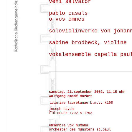
veni salvator
pablo casals
o vos omnes
soloviolinwerke von johan
sabine brodbeck, violine
vokalensemble capella pau
samstag, 21.september 2002, 11.15 uhr
wolfgang amadé mozart
litaniae lauretanae b.m.v. k195
joseph haydn
flötenuhr 1792 & 1793
ensemble vox humana
orchester des münsters st.paul