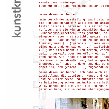
renate damsch-wiehager
rede zur eröffnung "circulus logos" im mü
meine damen und herren,
mein besuch der ausstellung "paul celan a
einigen wochen war mir willkommener anlas
texten celans zu befassen. aus seiner büc
vorlesen, und sie können gedanklich das w
'kunstwerks' ersetzen. "das gedicht", so 
eingedenk, aber - es spricht. gewiss, es 
ich denke, dass es von jeher zu den hoffn
fremder, nein (...) gerade auf diese weis
eines ganz anderen sache. (...) vielleich
(...) mit einem nicht allzu fernen, einem
gedicht verweilt oder verhofft - ein auf 
kann sagen, wie lange die atempause - das
das immer schon draußen war, hat an gesch
unentwegt auf jenes 'andere' zu, das es s
dabei ihm, dem gedicht (...) zugewandt de
meine damen und herren, ich habe auch in 
ausstellung, die abteilung 'kunst und kir
lektüre vieler texte und aufsätze habe ic
verbalisierung schwer zugängliche verhält
werk, anrede und dem verhoffen des 'ganz 
gefunden habe, als in celans überlegungen