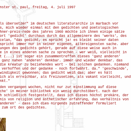
nster st. paul, freitag, 4. juli 1997
ls übersetzer" im deutschen literaturarchiv in marbach vor
s, mich wieder einmal mit den gedichten und poetologischen
hner-preis-rede des jahres 1960 möchte ich ihnen einige sätze
ort 'gedicht' durchaus durch das allgemeinere des 'werks', des
celan, "das gedicht, es spricht ja! es bleibt seiner daten
spricht immer nur in seiner eigenen, ailereigensten sache. aber
ungen des gedichts gehört, gerade auf diese weise auch in
e in eines anderen sache zu sprechen - wer weiß, vielleicht in
t (...) ist sogar ein zusammentreffen dieses 'ganz anderen'
 ganz nahen 'anderen' denkbar. immer und wieder denkbar. das
die kreatur zu beziehendes wort - bei solchen gedanken. niemand
 verhoffen und der gedanke - noch fortwährt. da." 'geschwinde',
windigkeit gewonnen; das gedicht weiß das; aber es hält
ich als erreichbar, als freizusetzen, als vakant vielleicht, und
nkt."
den vergangen wochen, nicht nur zur einstimmung auf diese
che' in meiner bibliothek ein wenig durchstöbert. nach der
h schließlich festgestellt, dass ich dieses höchst prekäre, der
nis von religion und ästhetischer erfahrung, das verhältnis von
anderen' - dass ich dies nirgends zutreffender formuliert
 zum ort des gedichtes.