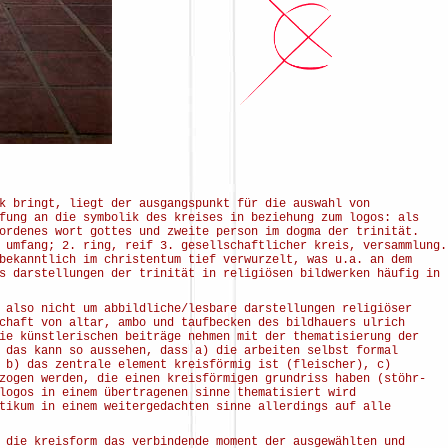
k bringt, liegt der ausgangspunkt für die auswahl von
fung an die symbolik des kreises in beziehung zum logos: als
ordenes wort gottes und zweite person im dogma der trinität.
 umfang; 2. ring, reif 3. gesellschaftlicher kreis, versammlung.
bekanntlich im christentum tief verwurzelt, was u.a. an dem
s darstellungen der trinität in religiösen bildwerken häufig in
 also nicht um abbildliche/lesbare darstellungen religiöser
chaft von altar, ambo und taufbecken des bildhauers ulrich
ie künstlerischen beiträge nehmen mit der thematisierung der
 das kann so aussehen, dass a) die arbeiten selbst formal
 b) das zentrale element kreisförmig ist (fleischer), c)
zogen werden, die einen kreisförmigen grundriss haben (stöhr-
logos in einem übertragenen sinne thematisiert wird
tikum in einem weitergedachten sinne allerdings auf alle
 die kreisform das verbindende moment der ausgewählten und