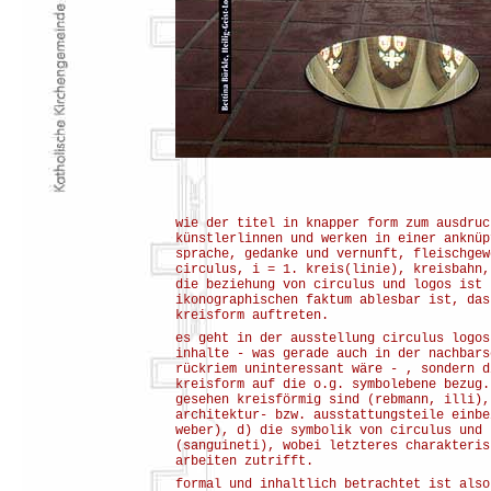
wie der titel in knapper form zum ausdruc
künstlerlinnen und werken in einer anknüp
sprache, gedanke und vernunft, fleischgew
circulus, i = 1. kreis(linie), kreisbahn,
die beziehung von circulus und logos ist 
ikonographischen faktum ablesbar ist, das
kreisform auftreten.
es geht in der ausstellung circulus logos
inhalte - was gerade auch in der nachbars
rückriem uninteressant wäre - , sondern d
kreisform auf die o.g. symbolebene bezug.
gesehen kreisförmig sind (rebmann, illi),
architektur- bzw. ausstattungsteile einbe
weber), d) die symbolik von circulus und 
(sanguineti), wobei letzteres charakteris
arbeiten zutrifft.
formal und inhaltlich betrachtet ist also