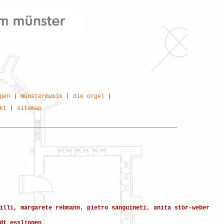
gen
|
münstermusik
|
die orgel
|
kt
|
sitemap
illi, margarete rebmann, pietro sanguineti, anita stör-weber
dt esslingen